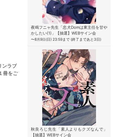
夜鳴フニャ先生「忠犬Domは東主任を甘や
かしたい(1)」【抽選】WEBサイン会
〜8
9
(日) 23:59まで (終了まであと3日)
月
日
リンラブ
１冊をご
秋良ろじ先生「素人よりもクズなんで」
【抽選】WEBサイン会