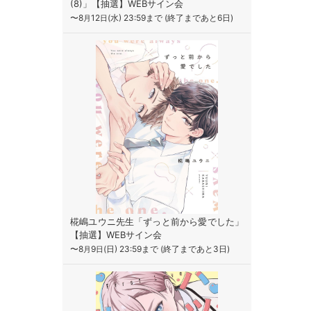
(8)」【抽選】WEBサイン会
〜8
12
(水) 23:59まで (終了まであと6日)
月
日
椛嶋ユウニ先生「ずっと前から愛でした」
【抽選】WEBサイン会
〜8
9
(日) 23:59まで (終了まであと3日)
月
日