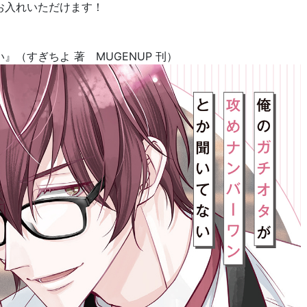
お入れいただけます！
い
』（すぎちよ 著
MUGENUP
刊）