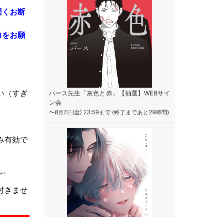
固くお断
力をお願
い
（すぎ
パース先生「灰色と赤」【抽選】WEBサイ
ン会
〜8
7
(金) 23:59まで (終了まであと29時間)
月
日
み有効で
ん。
付きませ