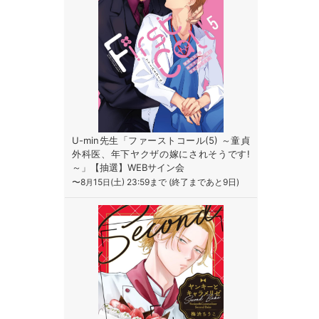
U-min先生「ファーストコール(5) ～童貞
外科医、年下ヤクザの嫁にされそうです!
～」【抽選】WEBサイン会
〜8
15
(土) 23:59まで (終了まであと9日)
月
日