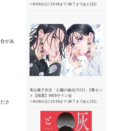
〜8
8
(土) 23:59まで (終了まであと2日)
月
日
場合があ
美山薫子先生「心臓の融点(1)(2)」2冊セッ
ト【抽選】WEBサイン会
くださ
〜8
8
(土) 23:59まで (終了まであと2日)
月
日