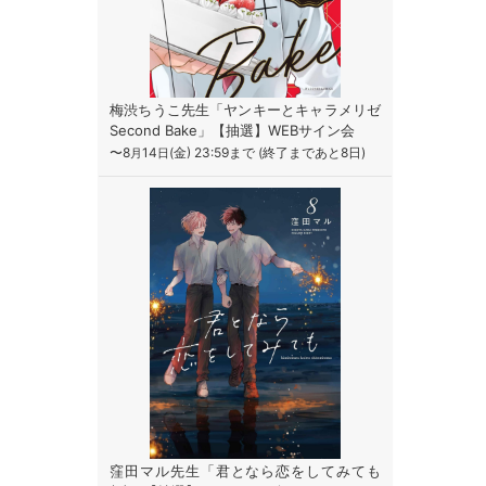
梅渋ちうこ先生「ヤンキーとキャラメリゼ
Second Bake」【抽選】WEBサイン会
〜8
14
(金) 23:59まで (終了まであと8日)
月
日
窪田マル先生「君となら恋をしてみても