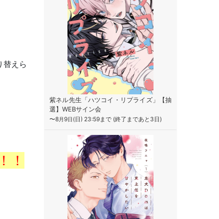
り替えら
紫ネル先生「ハツコイ・リプライズ」【抽
選】WEBサイン会
〜8
9
(日) 23:59まで (終了まであと3日)
月
日
！！