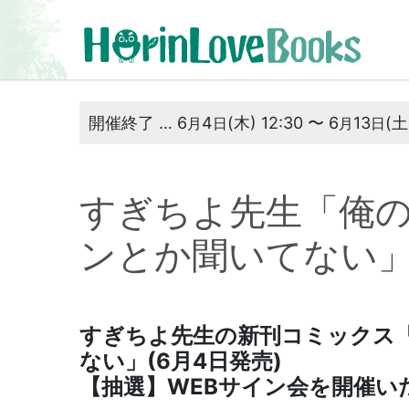
開催終了 … 6
4
(木) 12:30 〜 6
13
(土
月
日
月
日
すぎちよ先生「俺
ンとか聞いてない」
すぎちよ先生の新刊コミックス
ない
」(6月4日発売)
【抽選】WEBサイン会を開催い