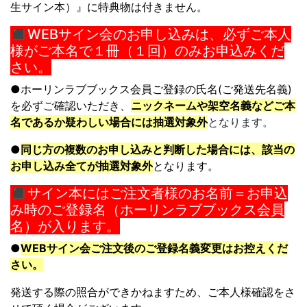
生サイン本）』に特典物は付きません。
◼︎WEBサイン会のお申し込みは、必ずご本人
様がご本名で１冊（１回）のみお申込みくだ
さい。
●
ホーリンラブブックス会員ご登録の氏名(ご発送先名義)
を必ずご確認いた
だき、
ニックネームや架空名義などご本
名であるか疑わしい場合には抽選
対象外
となります。
●
同じ方の複数のお申し込みと判断した場合には、
該当の
お申し込み全てが抽選対象外
となります。
◼︎サイン本にはご注文者様のお名前＝お申込
み時のご登録名（ホーリンラブブックス会員
名）が入ります。
●
WEBサイン会ご注文後のご登録名義変更はお控えくだ
さい。
発送する際の照合ができかねますため、
ご本人様確認をさ