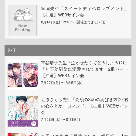
室岡先生「スイートディベロップメント」
【抽選】WEBサイン会
8
14
(金) 12:30〜 (開催まであと7日)
月
日
終了
車谷晴子先生「泣かせたくてどうしよう(2)」
「年下幼馴染に溺愛されてます」2冊セット
【抽選】WEBサイン会
7
27
(月) 〜 8
5
(水)
月
日
月
日
近原さくら先生「高嶺のSubのあばき方(2) 君
の心をとかすコマンド」【抽選】WEBサイン
会
7
23
(木) 〜 8
1
(土)
月
日
月
日