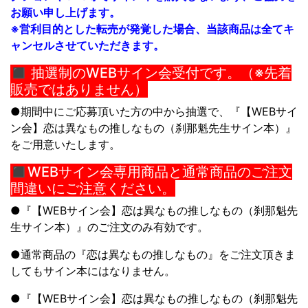
お願い申し上げます。
※営利目的とした転売が発覚した場合、当該商品は全てキ
ャンセルさせていただきます。
◼︎ 抽選制のWEBサイン会受付です。（※先着
販売ではありません）
●期間中にご応募頂いた方の中から抽選で、『【WEBサイ
ン会】
恋は異なもの推しなもの
（刹那魁先生サイン本）』
をご用意いたします。
◼︎WEBサイン会専用商品と通常商品のご注文
間違いにご注意ください。
●『【WEBサイン会】
恋は異なもの推しなもの
（刹那魁先
生サイン本）』
のご注文のみ有効です。
●通常商品の『
恋は異なもの推しなもの
』をご注文頂きま
してもサイン本にはなりません。
●『【WEBサイン会】
恋は異なもの推しなもの
（刹那魁先