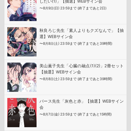
したい(1)」【抽選】WEBサイン会
〜8
9
(日) 23:59まで (終了まであと2日)
月
日
秋良ろじ先生「素人よりもクズなんで」【抽
選】WEBサイン会
〜8
8
(土) 23:59まで (終了まであと39時間)
月
日
美山薫子先生「心臓の融点(1)(2)」2冊セット
【抽選】WEBサイン会
〜8
8
(土) 23:59まで (終了まであと39時間)
月
日
パース先生「灰色と赤」【抽選】WEBサイン
会
〜8
7
(金) 23:59まで (終了まであと15時間)
月
日