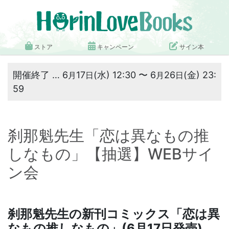
ストア
キャンペーン
サイン本
開催終了 … 6
17
(水) 12:30 〜 6
26
(金) 23:
月
日
月
日
59
刹那魁先生「恋は異なもの推
しなもの」【抽選】WEBサイ
ン会
刹那魁先生の新刊コミックス「
恋は異
なもの推しなもの
」(6月17日発売)