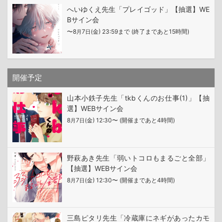
へいゆくえ先生「プレイゴッド」【抽選】WE
Bサイン会
〜8
7
(金) 23:59まで (終了まであと15時間)
月
日
開催予定
山本小鉄子先生「tkbくんのお仕事(1)」【抽
選】WEBサイン会
8
7
(金) 12:30〜 (開催まであと4時間)
月
日
野萩あき先生「弱いトコロもまるごと全部」
【抽選】WEBサイン会
8
7
(金) 12:30〜 (開催まであと4時間)
月
日
三島ピタリ先生「冷蔵庫にネギがあったカモ