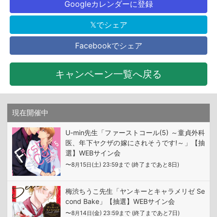
Googleカレンダーに登録
𝕏でシェア
Facebookでシェア
キャンペーン一覧へ戻る
現在開催中
U-min先生「ファーストコール(5) ～童貞外科
医、年下ヤクザの嫁にされそうです!～」【抽
選】WEBサイン会
〜8
15
(土) 23:59まで (終了まであと8日)
月
日
梅渋ちうこ先生「ヤンキーとキャラメリゼ Se
cond Bake」【抽選】WEBサイン会
〜8
14
(金) 23:59まで (終了まであと7日)
月
日