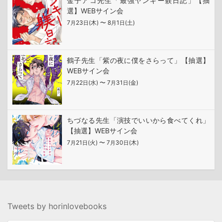
金子アコ先生「最強ヤンキー躾日記」【抽
選】WEBサイン会
7
23
(木) 〜 8
1
(土)
月
日
月
日
鶴子先生「紫の夜に僕をさらって」【抽選】
WEBサイン会
7
22
(水) 〜 7
31
(金)
月
日
月
日
ちづなる先生「演技でいいから食べてくれ」
【抽選】WEBサイン会
7
21
(火) 〜 7
30
(木)
月
日
月
日
Tweets by horinlovebooks