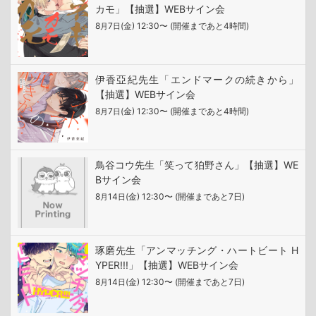
カモ」【抽選】WEBサイン会
8
7
(金) 12:30〜 (開催まであと4時間)
月
日
伊香亞紀先生「エンドマークの続きから」
【抽選】WEBサイン会
8
7
(金) 12:30〜 (開催まであと4時間)
月
日
鳥谷コウ先生「笑って狛野さん」【抽選】WE
Bサイン会
8
14
(金) 12:30〜 (開催まであと7日)
月
日
琢磨先生「アンマッチング・ハートビート H
YPER!!!」【抽選】WEBサイン会
8
14
(金) 12:30〜 (開催まであと7日)
月
日