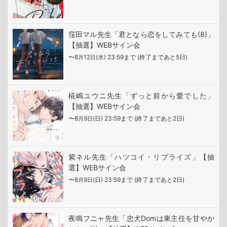
窪田マル先生「君となら恋をしてみても(8)」
【抽選】WEBサイン会
〜8
12
(水) 23:59まで (終了まであと5日)
月
日
椛嶋ユウニ先生「ずっと前から愛でした」
【抽選】WEBサイン会
〜8
9
(日) 23:59まで (終了まであと2日)
月
日
紫ネル先生「ハツコイ・リプライズ」【抽
選】WEBサイン会
〜8
9
(日) 23:59まで (終了まであと2日)
月
日
夜鳴フニャ先生「忠犬Domは東主任を甘やか