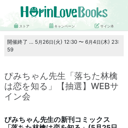
ストア
キャンペーン
サイン本
開催終了 … 5
26
(火) 12:30 〜 6
4
(木) 23:
月
日
月
日
59
ぴみちゃん先生「落ちた林檎
は恋を知る」【抽選】WEBサ
イン会
ぴみちゃん先生の新刊コミックス
「
落ちた林檎は恋を知る
」(5月25日