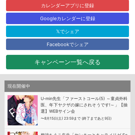
カレンダーアプリに登録
Googleカレンダーに登録
𝕏でシェア
Facebookでシェア
キャンペーン一覧へ戻る
現在開催中
U-min先生「ファーストコール(5) ～童貞外科
医、年下ヤクザの嫁にされそうです!～」【抽
選】WEBサイン会
〜8
15
(土) 23:59まで (終了まであと9日)
月
日
梅渋ちうこ先生「ヤンキーとキャラメリゼ Se