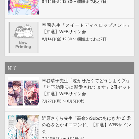
8
14
(金) 12:30〜 (開催まであと7日)
月
日
室岡先生「スイートディベロップメント」
【抽選】WEBサイン会
8
14
(金) 12:30〜 (開催まであと7日)
月
日
終了
車谷晴子先生「泣かせたくてどうしよう(2)」
「年下幼馴染に溺愛されてます」2冊セット
【抽選】WEBサイン会
7
27
(月) 〜 8
5
(水)
月
日
月
日
近原さくら先生「高嶺のSubのあばき方(2) 君
の心をとかすコマンド」【抽選】WEBサイン
会
7
23
(木) 〜 8
1
(土)
月
日
月
日