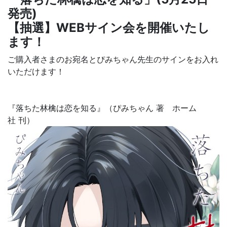
発売)
【抽選】WEBサイン会を開催いたし
ます！
ご購入者さまのお宛名とぴみちゃん先生のサインをお入れ
いただけます！
『
落ちた林檎は恋を知る
』（ぴみちゃん 著 ホーム
社
刊）