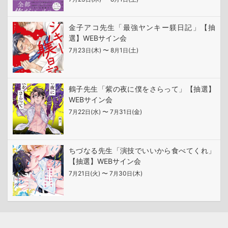
金子アコ先生「最強ヤンキー躾日記」【抽
選】WEBサイン会
7
23
(木) 〜 8
1
(土)
月
日
月
日
鶴子先生「紫の夜に僕をさらって」【抽選】
WEBサイン会
7
22
(水) 〜 7
31
(金)
月
日
月
日
ちづなる先生「演技でいいから食べてくれ」
【抽選】WEBサイン会
7
21
(火) 〜 7
30
(木)
月
日
月
日