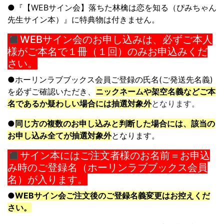
●『【WEBサイン会】
落ちた林檎は恋を知る
（ぴみちゃん
先生サイン本）』に特典物は付きません。
◼︎WEBサイン会のお申し込みは、必ずご本人
様がご本名で１冊（１回）のみお申込みくだ
さい。
●
ホーリンラブブックス会員ご登録の氏名(ご発送先名義)
を必ずご確認いた
だき、
ニックネームや架空名義などご本
名であるか疑わしい場合には抽選
対象外
となります。
●
同じ方の複数のお申し込みと判断した場合には、
該当の
お申し込み全てが抽選対象外
となります。
◼︎サイン本にはご注文者様のお名前＝お申込
み時のご登録名（ホーリンラブブックス会員
名）が入ります。
●
WEBサイン会ご注文後のご登録名義変更はお控えくだ
さい。