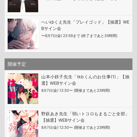
へいゆくえ先生「プレイゴッド」【抽選】WE
Bサイン会
〜8
7
(金) 23:59まで (終了まであと35時間)
月
日
開催予定
山本小鉄子先生「tkbくんのお仕事(1)」【抽
選】WEBサイン会
8
7
(金) 12:30〜 (開催まであと23時間)
月
日
野萩あき先生「弱いトコロもまるごと全部」
【抽選】WEBサイン会
8
7
(金) 12:30〜 (開催まであと23時間)
月
日