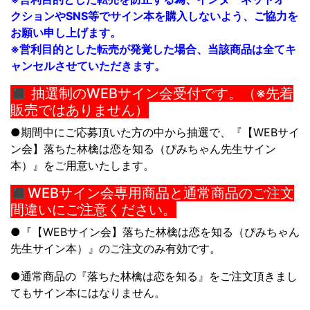
クションやSNS等でサイン本を購入しないよう、ご協力を
お願い申し上げます。
※営利目的とした転売が発覚した場合、当該商品は全てキ
ャンセルさせていただきます。
◼︎ 抽選制のWEBサイン会受付です。（※先着
販売ではありません）
●期間中にご応募頂いた方の中から抽選で、『【WEBサイ
ン会】
落ちた林檎は恋を知る
（ぴみちゃん先生サイン
本）』をご用意いたします。
◼︎WEBサイン会専用商品と通常商品のご注文
間違いにご注意ください。
●『【WEBサイン会】
落ちた林檎は恋を知る
（ぴみちゃん
先生サイン本）』
のご注文のみ有効です。
●通常商品の『
落ちた林檎は恋を知る
』をご注文頂きまし
てもサイン本にはなりません。