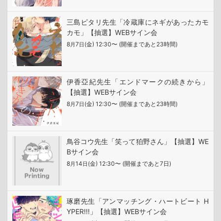
三島ピタリ先生「冷蔵庫にネギがあったカモ
カモ」【抽選】WEBサイン会
8
7
(金) 12:30〜 (開催まであと23時間)
月
日
伊香亞紀先生「エンドマークの続きから」
【抽選】WEBサイン会
8
7
(金) 12:30〜 (開催まであと23時間)
月
日
鳥谷コウ先生「笑って狛野さん」【抽選】WE
Bサイン会
8
14
(金) 12:30〜 (開催まであと7日)
月
日
琢磨先生「アンマッチング・ハートビート H
YPER!!!」【抽選】WEBサイン会