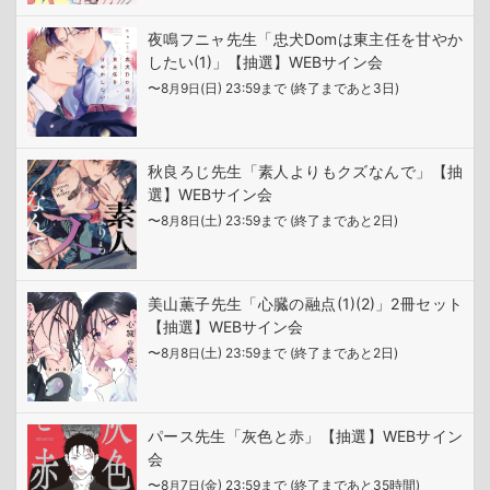
夜鳴フニャ先生「忠犬Domは東主任を甘やか
したい(1)」【抽選】WEBサイン会
〜8
9
(日) 23:59まで (終了まであと3日)
月
日
秋良ろじ先生「素人よりもクズなんで」【抽
選】WEBサイン会
〜8
8
(土) 23:59まで (終了まであと2日)
月
日
美山薫子先生「心臓の融点(1)(2)」2冊セット
【抽選】WEBサイン会
〜8
8
(土) 23:59まで (終了まであと2日)
月
日
パース先生「灰色と赤」【抽選】WEBサイン
会
〜8
7
(金) 23:59まで (終了まであと35時間)
月
日