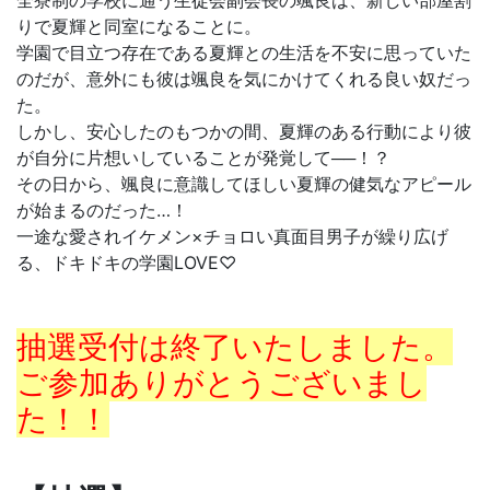
全寮制の学校に通う生徒会副会長の颯良は、新しい部屋割
りで夏輝と同室になることに。
学園で目立つ存在である夏輝との生活を不安に思っていた
のだが、意外にも彼は颯良を気にかけてくれる良い奴だっ
た。
しかし、安心したのもつかの間、夏輝のある行動により彼
が自分に片想いしていることが発覚して──！？
その日から、颯良に意識してほしい夏輝の健気なアピール
が始まるのだった…！
一途な愛されイケメン×チョロい真面目男子が繰り広げ
る、ドキドキの学園LOVE♡
抽選受付は終了いたしました。
ご参加ありがとうございまし
た！！