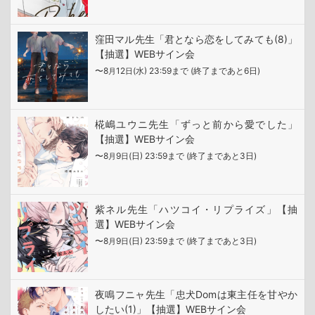
窪田マル先生「君となら恋をしてみても(8)」
【抽選】WEBサイン会
〜8
12
(水) 23:59まで (終了まであと6日)
月
日
椛嶋ユウニ先生「ずっと前から愛でした」
【抽選】WEBサイン会
〜8
9
(日) 23:59まで (終了まであと3日)
月
日
紫ネル先生「ハツコイ・リプライズ」【抽
選】WEBサイン会
〜8
9
(日) 23:59まで (終了まであと3日)
月
日
夜鳴フニャ先生「忠犬Domは東主任を甘やか
したい(1)」【抽選】WEBサイン会