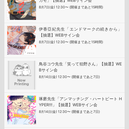
カモ」【抽選】WEBサイン会
8
7
(金) 12:30〜 (開催まであと15時間)
月
日
伊香亞紀先生「エンドマークの続きから」
【抽選】WEBサイン会
8
7
(金) 12:30〜 (開催まであと15時間)
月
日
鳥谷コウ先生「笑って狛野さん」【抽選】WE
Bサイン会
8
14
(金) 12:30〜 (開催まであと7日)
月
日
琢磨先生「アンマッチング・ハートビート H
YPER!!!」【抽選】WEBサイン会
8
14
(金) 12:30〜 (開催まであと7日)
月
日