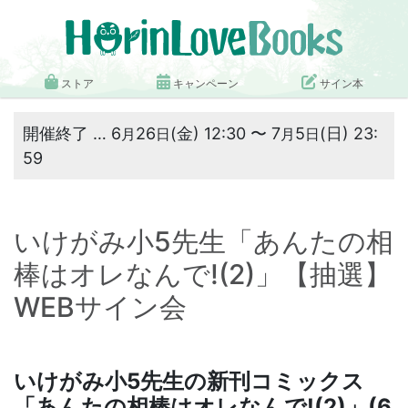
ストア
キャンペーン
サイン本
開催終了 … 6
26
(金) 12:30 〜 7
5
(日) 23:
月
日
月
日
59
いけがみ小5先生「あんたの相
棒はオレなんで!(2)」【抽選】
WEBサイン会
いけがみ小5先生の新刊コミックス
「
あんたの相棒はオレなんで!(2)
」(6