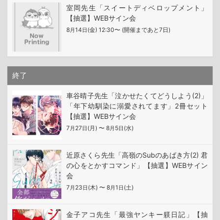
室岡先生「スイートディベロップメント」
【抽選】WEBサイン会
8
14
(金) 12:30〜 (開催まであと7日)
月
日
終了
車谷晴子先生「泣かせたくてどうしよう(2)」
「年下幼馴染に溺愛されてます」2冊セット
【抽選】WEBサイン会
7
27
(月) 〜 8
5
(水)
月
日
月
日
近原さくら先生「高嶺のSubのあばき方(2) 君
の心をとかすコマンド」【抽選】WEBサイン
会
7
23
(木) 〜 8
1
(土)
月
日
月
日
金子アコ先生「最強ヤンキー躾日記」【抽