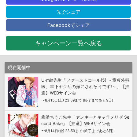
𝕏でシェア
Facebookでシェア
キャンペーン一覧へ戻る
現在開催中
U-min先生「ファーストコール(5) ～童貞外科
医、年下ヤクザの嫁にされそうです!～」【抽
選】WEBサイン会
〜8
15
(土) 23:59まで (終了まであと9日)
月
日
梅渋ちうこ先生「ヤンキーとキャラメリゼ Se
cond Bake」【抽選】WEBサイン会
〜8
14
(金) 23:59まで (終了まであと8日)
月
日