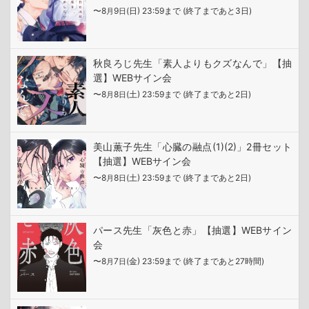
〜8
9
(日) 23:59まで (終了まであと3日)
月
日
秋良ろじ先生「素人よりもクズなんで」【抽
選】WEBサイン会
〜8
8
(土) 23:59まで (終了まであと2日)
月
日
美山薫子先生「心臓の融点(1)(2)」2冊セット
【抽選】WEBサイン会
〜8
8
(土) 23:59まで (終了まであと2日)
月
日
パース先生「灰色と赤」【抽選】WEBサイン
会
〜8
7
(金) 23:59まで (終了まであと27時間)
月
日