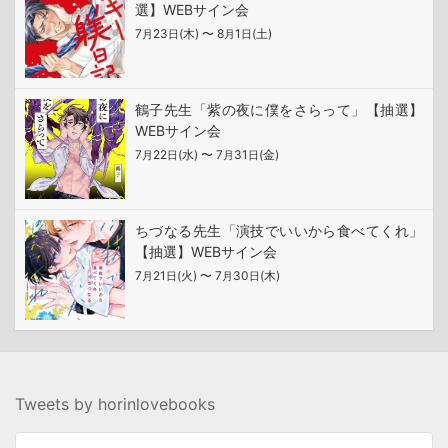
選】WEBサイン会
7
23
(木) 〜 8
1
(土)
月
日
月
日
鶴子先生「紫の夜に僕をさらって」【抽選】
WEBサイン会
7
22
(水) 〜 7
31
(金)
月
日
月
日
ちづなる先生「演技でいいから食べてくれ」
【抽選】WEBサイン会
7
21
(火) 〜 7
30
(木)
月
日
月
日
Tweets by horinlovebooks