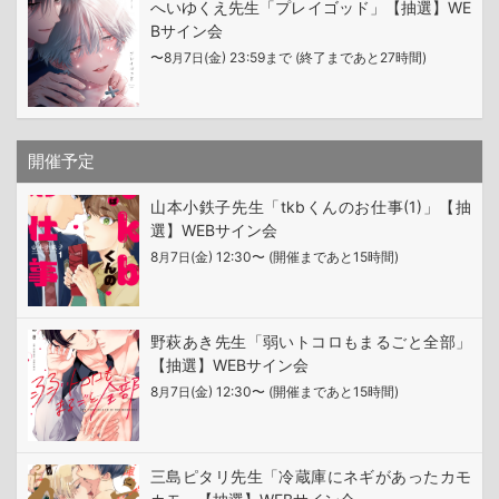
へいゆくえ先生「プレイゴッド」【抽選】WE
Bサイン会
〜8
7
(金) 23:59まで (終了まであと27時間)
月
日
開催予定
山本小鉄子先生「tkbくんのお仕事(1)」【抽
選】WEBサイン会
8
7
(金) 12:30〜 (開催まであと15時間)
月
日
野萩あき先生「弱いトコロもまるごと全部」
【抽選】WEBサイン会
8
7
(金) 12:30〜 (開催まであと15時間)
月
日
三島ピタリ先生「冷蔵庫にネギがあったカモ