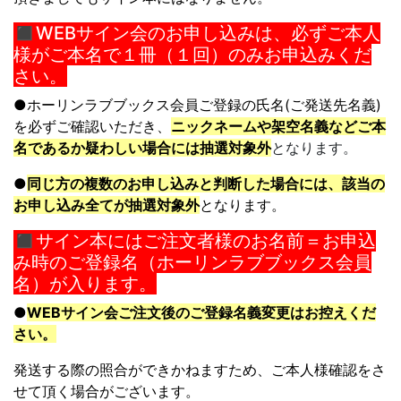
◼︎WEBサイン会のお申し込みは、必ずご本人
様がご本名で１冊（１回）のみお申込みくだ
さい。
●
ホーリンラブブックス会員ご登録の氏名(ご発送先名義)
を必ずご確認いた
だき、
ニックネームや架空名義などご本
名であるか疑わしい場合には抽選
対象外
となります。
●
同じ方の複数のお申し込みと判断した場合には、
該当の
お申し込み全てが抽選対象外
となります。
◼︎サイン本にはご注文者様のお名前＝お申込
み時のご登録名（ホーリンラブブックス会員
名）が入ります。
●
WEBサイン会ご注文後のご登録名義変更はお控えくだ
さい。
発送する際の照合ができかねますため、
ご本人様確認をさ
せて頂く場合がございます。