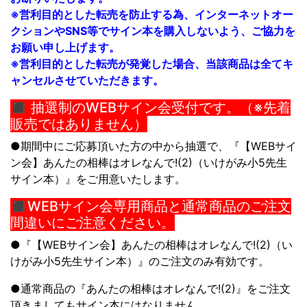
※営利目的とした転売を防止する為、インターネットオー
クションやSNS等でサイン本を購入しないよう、ご協力を
お願い申し上げます。
※営利目的とした転売が発覚した場合、当該商品は全てキ
ャンセルさせていただきます。
◼︎ 抽選制のWEBサイン会受付です。（※先着
販売ではありません）
●期間中にご応募頂いた方の中から抽選で、『【WEBサイ
ン会】
あんたの相棒はオレなんで!(2)
（いけがみ小5先生
サイン本）』をご用意いたします。
◼︎WEBサイン会専用商品と通常商品のご注文
間違いにご注意ください。
●『【WEBサイン会】
あんたの相棒はオレなんで!(2)
（い
けがみ小5先生サイン本）』
のご注文のみ有効です。
●通常商品の『
あんたの相棒はオレなんで!(2)
』をご注文
頂きましてもサイン本にはなりません。