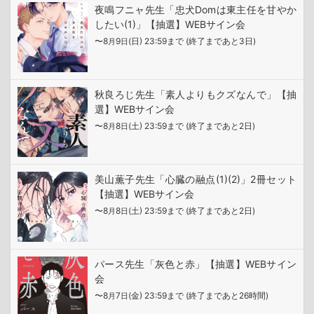
夜鳴フニャ先生「忠犬Domは東主任を甘やか
したい(1)」【抽選】WEBサイン会
〜8
9
(日) 23:59まで (終了まであと3日)
月
日
秋良ろじ先生「素人よりもクズなんで」【抽
選】WEBサイン会
〜8
8
(土) 23:59まで (終了まであと2日)
月
日
美山薫子先生「心臓の融点(1)(2)」2冊セット
【抽選】WEBサイン会
〜8
8
(土) 23:59まで (終了まであと2日)
月
日
パース先生「灰色と赤」【抽選】WEBサイン
会
〜8
7
(金) 23:59まで (終了まであと26時間)
月
日