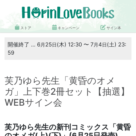
ストア
キャンペーン
サイン本
開催終了 … 6
25
(木) 12:30 〜 7
4
(土) 23:
月
日
月
日
59
芙乃ゆら先生「黄昏のオメ
ガ」上下巻2冊セット【抽選】
WEBサイン会
芙乃ゆら先生の新刊コミックス「黄昏
のオメガ(上)(下)」(6月25日発売)