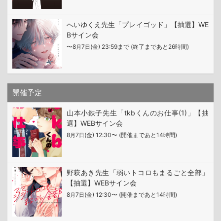
へいゆくえ先生「プレイゴッド」【抽選】WE
Bサイン会
〜8
7
(金) 23:59まで (終了まであと26時間)
月
日
開催予定
山本小鉄子先生「tkbくんのお仕事(1)」【抽
選】WEBサイン会
8
7
(金) 12:30〜 (開催まであと14時間)
月
日
野萩あき先生「弱いトコロもまるごと全部」
【抽選】WEBサイン会
8
7
(金) 12:30〜 (開催まであと14時間)
月
日