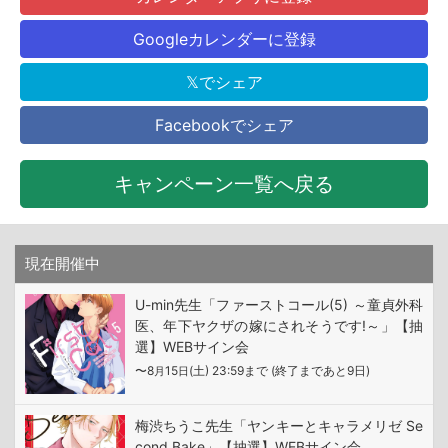
Googleカレンダーに登録
𝕏でシェア
Facebookでシェア
キャンペーン一覧へ戻る
現在開催中
U-min先生「ファーストコール(5) ～童貞外科
医、年下ヤクザの嫁にされそうです!～」【抽
選】WEBサイン会
〜8
15
(土) 23:59まで (終了まであと9日)
月
日
梅渋ちうこ先生「ヤンキーとキャラメリゼ Se
cond Bake」【抽選】WEBサイン会