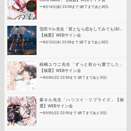
〜8
14
(金) 23:59まで (終了まであと8日)
月
日
窪田マル先生「君となら恋をしてみても(8)」
【抽選】WEBサイン会
〜8
12
(水) 23:59まで (終了まであと6日)
月
日
椛嶋ユウニ先生「ずっと前から愛でした」
【抽選】WEBサイン会
〜8
9
(日) 23:59まで (終了まであと3日)
月
日
紫ネル先生「ハツコイ・リプライズ」【抽
選】WEBサイン会
〜8
9
(日) 23:59まで (終了まであと3日)
月
日