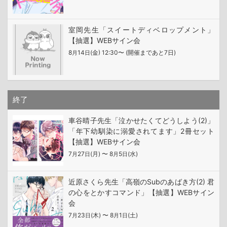
室岡先生「スイートディベロップメント」
【抽選】WEBサイン会
8
14
(金) 12:30〜 (開催まであと7日)
月
日
終了
車谷晴子先生「泣かせたくてどうしよう(2)」
「年下幼馴染に溺愛されてます」2冊セット
【抽選】WEBサイン会
7
27
(月) 〜 8
5
(水)
月
日
月
日
近原さくら先生「高嶺のSubのあばき方(2) 君
の心をとかすコマンド」【抽選】WEBサイン
会
7
23
(木) 〜 8
1
(土)
月
日
月
日