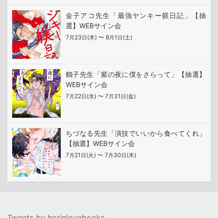
金子アコ先生「最強ヤンキー躾日記」【抽
選】WEBサイン会
7
23
(木) 〜 8
1
(土)
月
日
月
日
鶴子先生「紫の夜に僕をさらって」【抽選】
WEBサイン会
7
22
(水) 〜 7
31
(金)
月
日
月
日
ちづなる先生「演技でいいから食べてくれ」
【抽選】WEBサイン会
7
21
(火) 〜 7
30
(木)
月
日
月
日
Tweets by horinlovebooks