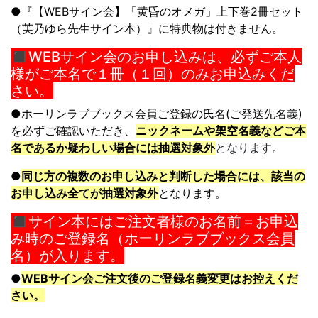
●『【WEBサイン会】「黄昏のオメガ」上下巻2冊セット
（芙乃ゆら先生サイン本）』に特典物は付きません。
◼︎WEBサイン会のお申し込みは、必ずご本人
様がご本名で１冊（１回）のみお申込みくだ
さい。
●
ホーリンラブブックス会員ご登録の氏名(ご発送先名義)
を必ずご確認いた
だき、
ニックネームや架空名義などご本
名であるか疑わしい場合には抽選
対象外
となります。
●
同じ方の複数のお申し込みと判断した場合には、
該当の
お申し込み全てが抽選対象外
となります。
◼︎サイン本にはご注文者様のお名前＝お申込
み時のご登録名（ホーリンラブブックス会員
名）が入ります。
●
WEBサイン会ご注文後のご登録名義変更はお控えくだ
さい。