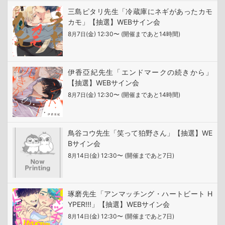
三島ピタリ先生「冷蔵庫にネギがあったカモ
カモ」【抽選】WEBサイン会
8
7
(金) 12:30〜 (開催まであと14時間)
月
日
伊香亞紀先生「エンドマークの続きから」
【抽選】WEBサイン会
8
7
(金) 12:30〜 (開催まであと14時間)
月
日
鳥谷コウ先生「笑って狛野さん」【抽選】WE
Bサイン会
8
14
(金) 12:30〜 (開催まであと7日)
月
日
琢磨先生「アンマッチング・ハートビート H
YPER!!!」【抽選】WEBサイン会
8
14
(金) 12:30〜 (開催まであと7日)
月
日