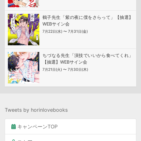
鶴子先生「紫の夜に僕をさらって」【抽選】
WEBサイン会
7
22
(水) 〜 7
31
(金)
月
日
月
日
ちづなる先生「演技でいいから食べてくれ」
【抽選】WEBサイン会
7
21
(火) 〜 7
30
(木)
月
日
月
日
Tweets by horinlovebooks
キャンペーンTOP