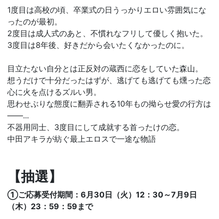
1度目は高校の頃、卒業式の日うっかりエロい雰囲気にな
ったのが最初。
2度目は成人式のあと、不慣れなフリして優しく抱いた。
3度目は8年後、好きだから会いたくなかったのに。
目立たない自分とは正反対の蔵西に恋をしていた森山。
想うだけで十分だったはずが、逃げても逃げても燻った恋
心に火を点けるズルい男。
思わせぶりな態度に翻弄される10年もの拗らせ愛の行方は
――...
不器用同士、3度目にして成就する首ったけの恋。
中田アキラが紡ぐ最上エロスで一途な物語
【抽選】
①ご応募受付期間：6月30日（火）12：30～7月9日
（木）23：59：59まで