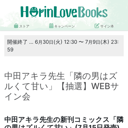
ストア
キャンペーン
サイン本
開催終了 … 6
30
(火) 12:30 〜 7
9
(木) 23:
月
日
月
日
59
中田アキラ先生「隣の男はズ
ルくて甘い」【抽選】WEBサ
イン会
中田アキラ先生の新刊コミックス「
隣
の男はズルくて甘い
」(7月15日発売)