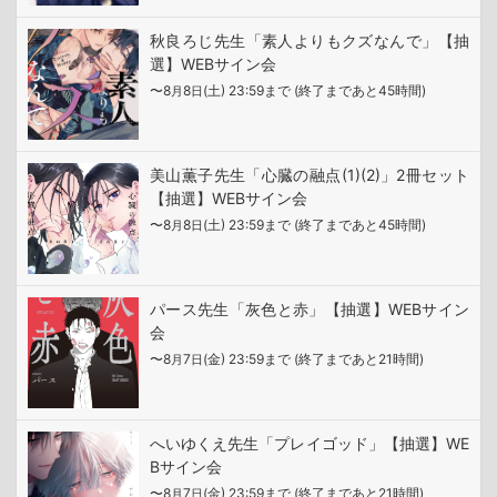
秋良ろじ先生「素人よりもクズなんで」【抽
選】WEBサイン会
〜8
8
(土) 23:59まで (終了まであと45時間)
月
日
美山薫子先生「心臓の融点(1)(2)」2冊セット
【抽選】WEBサイン会
〜8
8
(土) 23:59まで (終了まであと45時間)
月
日
パース先生「灰色と赤」【抽選】WEBサイン
会
〜8
7
(金) 23:59まで (終了まであと21時間)
月
日
へいゆくえ先生「プレイゴッド」【抽選】WE
Bサイン会
〜8
7
(金) 23:59まで (終了まであと21時間)
月
日