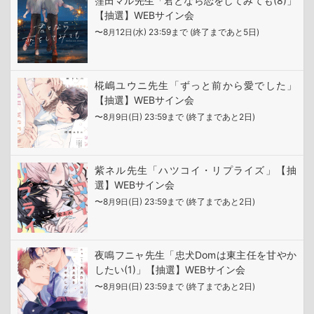
窪田マル先生「君となら恋をしてみても(8)」
【抽選】WEBサイン会
〜8
12
(水) 23:59まで (終了まであと5日)
月
日
椛嶋ユウニ先生「ずっと前から愛でした」
【抽選】WEBサイン会
〜8
9
(日) 23:59まで (終了まであと2日)
月
日
紫ネル先生「ハツコイ・リプライズ」【抽
選】WEBサイン会
〜8
9
(日) 23:59まで (終了まであと2日)
月
日
夜鳴フニャ先生「忠犬Domは東主任を甘やか
したい(1)」【抽選】WEBサイン会
〜8
9
(日) 23:59まで (終了まであと2日)
月
日