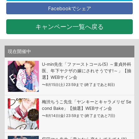
Facebookでシェア
キャンペーン一覧へ戻る
現在開催中
U-min先生「ファーストコール(5) ～童貞外科
医、年下ヤクザの嫁にされそうです!～」【抽
選】WEBサイン会
〜8
15
(土) 23:59まで (終了まであと8日)
月
日
梅渋ちうこ先生「ヤンキーとキャラメリゼ Se
cond Bake」【抽選】WEBサイン会
〜8
14
(金) 23:59まで (終了まであと7日)
月
日