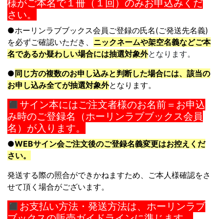
様がご本名で１冊（１回）のみお申込みくだ
さい。
●
ホーリンラブブックス会員ご登録の氏名(ご発送先名義)
を必ずご確認いた
だき、
ニックネームや架空名義などご本
名であるか疑わしい場合には抽選
対象外
となります。
●
同じ方の複数のお申し込みと判断した場合には、
該当の
お申し込み全てが抽選対象外
となります。
◼︎サイン本にはご注文者様のお名前＝お申込
み時のご登録名（ホーリンラブブックス会員
名）が入ります。
●
WEBサイン会ご注文後のご登録名義変更はお控えくだ
さい。
発送する際の照合ができかねますため、
ご本人様確認をさ
せて頂く場合がございます。
◼︎
お支払い方法・発送方法は、ホーリンラブ
ブックスの販売ガイドラインに準じます。