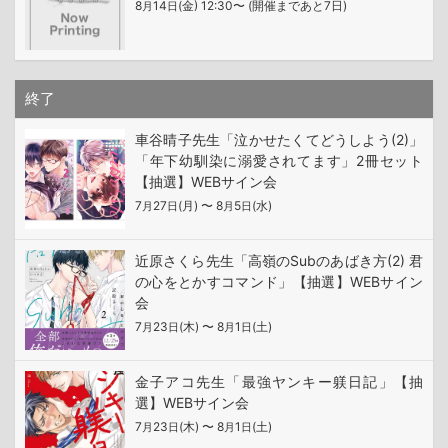
8
14
(金) 12:30〜 (開催まであと7日)
月
日
終了
車谷晴子先生「泣かせたくてどうしよう(2)」
「年下幼馴染に溺愛されてます」2冊セット
【抽選】WEBサイン会
7
27
(月) 〜 8
5
(水)
月
日
月
日
近原さくら先生「高嶺のSubのあばき方(2) 君
の心をとかすコマンド」【抽選】WEBサイン
会
7
23
(木) 〜 8
1
(土)
月
日
月
日
金子アコ先生「最強ヤンキー躾日記」【抽
選】WEBサイン会
7
23
(木) 〜 8
1
(土)
月
日
月
日