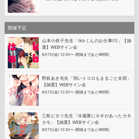
開催予定
山本小鉄子先生「tkbくんのお仕事(1)」【抽
選】WEBサイン会
8
7
(金) 12:30〜 (開催まであと9時間)
月
日
野萩あき先生「弱いトコロもまるごと全部」
【抽選】WEBサイン会
8
7
(金) 12:30〜 (開催まであと9時間)
月
日
三島ピタリ先生「冷蔵庫にネギがあったカモ
カモ」【抽選】WEBサイン会
8
7
(金) 12:30〜 (開催まであと9時間)
月
日