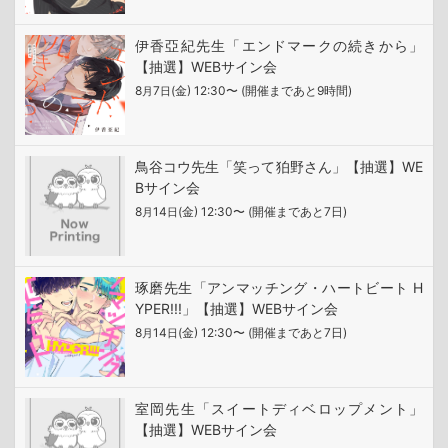
伊香亞紀先生「エンドマークの続きから」
【抽選】WEBサイン会
8
7
(金) 12:30〜 (開催まであと9時間)
月
日
鳥谷コウ先生「笑って狛野さん」【抽選】WE
Bサイン会
8
14
(金) 12:30〜 (開催まであと7日)
月
日
琢磨先生「アンマッチング・ハートビート H
YPER!!!」【抽選】WEBサイン会
8
14
(金) 12:30〜 (開催まであと7日)
月
日
室岡先生「スイートディベロップメント」
【抽選】WEBサイン会