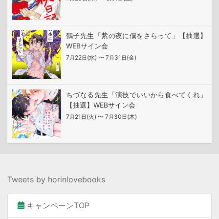
鶴子先生「紫の夜に僕をさらって」【抽選】
WEBサイン会
7
22
(水) 〜 7
31
(金)
月
日
月
日
ちづなる先生「演技でいいから食べてくれ」
【抽選】WEBサイン会
7
21
(火) 〜 7
30
(木)
月
日
月
日
Tweets by horinlovebooks
キャンペーンTOP