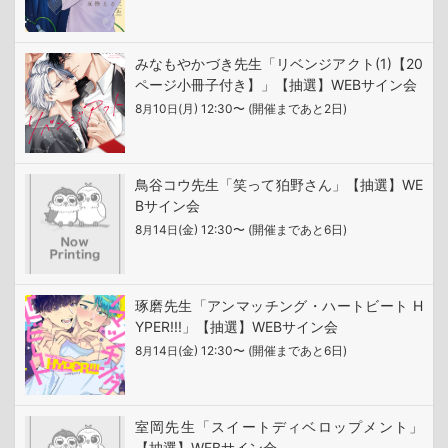
みなもやかづき先生「リベンジアクト(1)【20
ページ小冊子付き】」【抽選】WEBサイン会
8
10
(月) 12:30〜 (開催まであと2日)
月
日
鳥谷コウ先生「笑って狛野さん」【抽選】WE
Bサイン会
8
14
(金) 12:30〜 (開催まであと6日)
月
日
琢磨先生「アンマッチング・ハートビート H
YPER!!!」【抽選】WEBサイン会
8
14
(金) 12:30〜 (開催まであと6日)
月
日
室岡先生「スイートディベロップメント」
【抽選】WEBサイン会