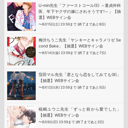
U-min先生「ファーストコール(5) ～童貞外科
医、年下ヤクザの嫁にされそうです!～」【抽
選】WEBサイン会
〜8
15
(土) 23:59まで (終了まであと8日)
月
日
梅渋ちうこ先生「ヤンキーとキャラメリゼ Se
cond Bake」【抽選】WEBサイン会
〜8
14
(金) 23:59まで (終了まであと7日)
月
日
窪田マル先生「君となら恋をしてみても(8)」
【抽選】WEBサイン会
〜8
12
(水) 23:59まで (終了まであと5日)
月
日
椛嶋ユウニ先生「ずっと前から愛でした」
【抽選】WEBサイン会
〜8
9
(日) 23:59まで (終了まであと2日)
月
日