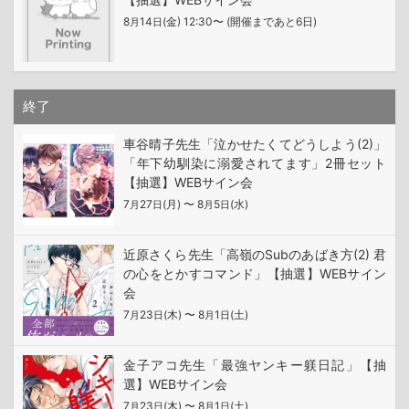
8
14
(金) 12:30〜 (開催まであと6日)
月
日
終了
車谷晴子先生「泣かせたくてどうしよう(2)」
「年下幼馴染に溺愛されてます」2冊セット
【抽選】WEBサイン会
7
27
(月) 〜 8
5
(水)
月
日
月
日
近原さくら先生「高嶺のSubのあばき方(2) 君
の心をとかすコマンド」【抽選】WEBサイン
会
7
23
(木) 〜 8
1
(土)
月
日
月
日
金子アコ先生「最強ヤンキー躾日記」【抽
選】WEBサイン会
7
23
(木) 〜 8
1
(土)
月
日
月
日