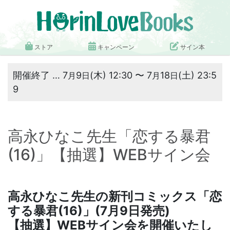
ストア
キャンペーン
サイン本
開催終了 … 7
9
(木) 12:30 〜 7
18
(土) 23:5
月
日
月
日
9
高永ひなこ先生「恋する暴君
(16)」【抽選】WEBサイン会
高永ひなこ先生の新刊コミックス「
恋
する暴君(16)
」(7月9日発売)
【抽選】WEBサイン会を開催いたし