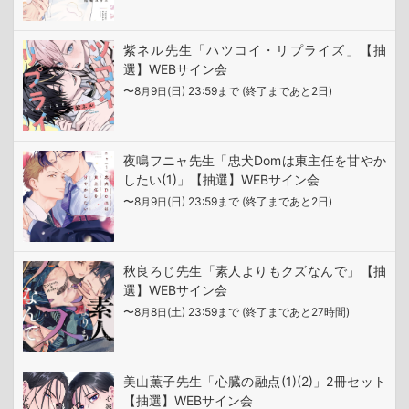
紫ネル先生「ハツコイ・リプライズ」【抽
選】WEBサイン会
〜8
9
(日) 23:59まで (終了まであと2日)
月
日
夜鳴フニャ先生「忠犬Domは東主任を甘やか
したい(1)」【抽選】WEBサイン会
〜8
9
(日) 23:59まで (終了まであと2日)
月
日
秋良ろじ先生「素人よりもクズなんで」【抽
選】WEBサイン会
〜8
8
(土) 23:59まで (終了まであと27時間)
月
日
美山薫子先生「心臓の融点(1)(2)」2冊セット
【抽選】WEBサイン会