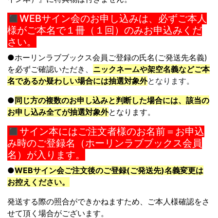
◼︎WEBサイン会のお申し込みは、必ずご本人
様がご本名で１冊（１回）のみお申込みくだ
さい。
●
ホーリンラブブックス会員ご登録の氏名(ご発送先名義)
を必ずご確認いた
だき、
ニックネームや架空名義などご本
名であるか疑わしい場合には抽選
対象外
となります。
●
同じ方の複数のお申し込みと判断した場合には、
該当の
お申し込み全てが抽選対象外
となります。
◼︎サイン本にはご注文者様のお名前＝お申込
み時のご登録名（ホーリンラブブックス会員
名）が入ります。
●
WEBサイン会ご注文後のご登録
(ご発送先)
名義変更は
お控えください。
発送する際の照合ができかねますため、
ご本人様確認をさ
せて頂く場合がございます。