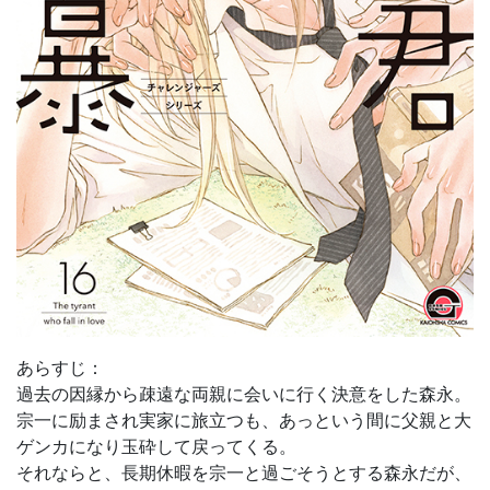
あらすじ：
過去の因縁から疎遠な両親に
会
いに行く決意をした森永。
宗一に励まされ実家に旅立つも、
あっという間に父親と大
ゲンカになり玉砕して戻ってくる。
それならと、長期休暇を宗一と過
ご
そうとする森永だが、