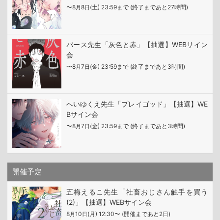
〜8
8
(土) 23:59まで (終了まであと27時間)
月
日
パース先生「灰色と赤」【抽選】WEBサイン
会
〜8
7
(金) 23:59まで (終了まであと3時間)
月
日
へいゆくえ先生「プレイゴッド」【抽選】WE
Bサイン会
〜8
7
(金) 23:59まで (終了まであと3時間)
月
日
開催予定
五梅えるこ先生「社畜おじさん触手を買う
(2)」【抽選】WEBサイン会
8
10
(月) 12:30〜 (開催まであと2日)
月
日